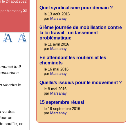
n le 24 août 2022
Quel syndicalisme pour demain ?
par
Marsanay
le 13 août 2016
par
Marsanay
6 ième journée de mobilisation contre
la loi travail : un tassement
problématique
le 11 avril 2016
par
Marsanay
En attendant les routiers et les
cheminots
ommencé le 9
le 16 mai 2016
noncerions
par
Marsanay
Quelle/s issue/s pour le mouvement ?
an viendra le
le 8 mai 2016
par
Marsanay
15 septembre réussi
le 16 septembre 2016
u vu des
par
Marsanay
Pour un
e souffle, ce