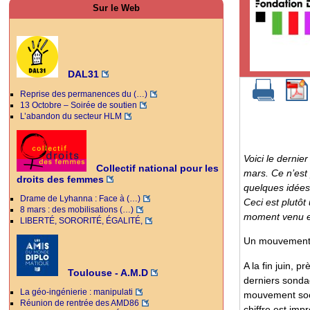
Sur le Web
DAL31
Reprise des permanences du (…)
13 Octobre – Soirée de soutien
L’abandon du secteur HLM
Voici le derni
Collectif national pour les
mars. Ce n’est 
droits des femmes
quelques idées
Drame de Lyhanna : Face à (…)
Ceci est plutôt
8 mars : des mobilisations (…)
moment venu et
LIBERTÉ, SORORITÉ, ÉGALITÉ,
Un mouvement to
A la fin juin, 
Toulouse - A.M.D
derniers sondag
La géo-ingénierie : manipulati
mouvement soci
Réunion de rentrée des AMD86
chiffre est imp