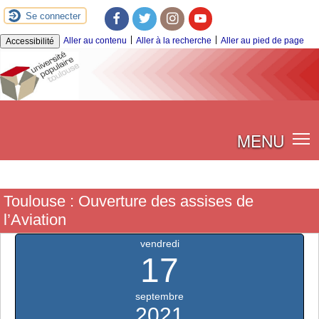
Se connecter
Facebook
Twitter
Instagram
Youtube
|
|
Aller au contenu
Aller à la recherche
Aller au pied de page
Accessibilité
MENU
Toulouse : Ouverture des assises de
l’Aviation
vendredi
17
septembre
2021