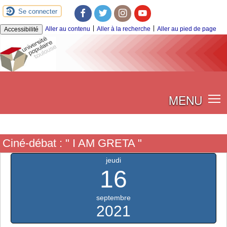
Se connecter
Facebook
Twitter
Instagram
Youtube
|
|
Aller au contenu
Aller à la recherche
Aller au pied de page
Accessibilité
MENU
Ciné-débat : " I AM GRETA "
jeudi
16
septembre
2021