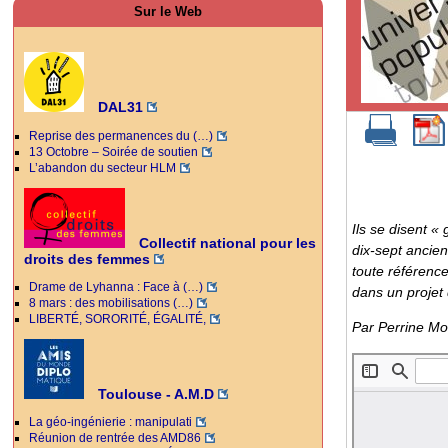
Sur le Web
DAL31
Reprise des permanences du (…)
13 Octobre – Soirée de soutien
L’abandon du secteur HLM
Ils se disent 
Collectif national pour les
dix-sept ancien
droits des femmes
toute référenc
Drame de Lyhanna : Face à (…)
dans un projet
8 mars : des mobilisations (…)
LIBERTÉ, SORORITÉ, ÉGALITÉ,
Par Perrine Mo
Toulouse - A.M.D
La géo-ingénierie : manipulati
Réunion de rentrée des AMD86