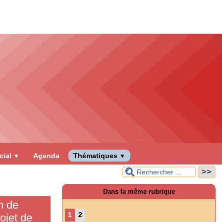
cial
Agenda
Thématiques
▼
▼
Dans la même rubrique
n de
1
2
ojet de