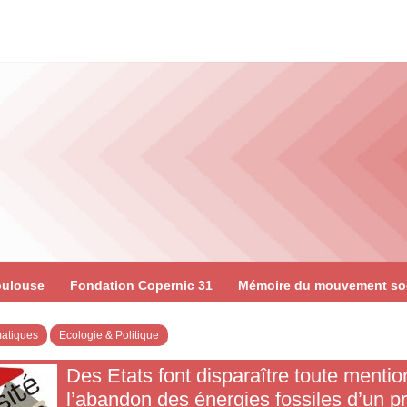
oulouse
Fondation Copernic 31
Mémoire du mouvement so
atiques
Ecologie & Politique
Des Etats font disparaître toute mentio
l’abandon des énergies fossiles d’un pr