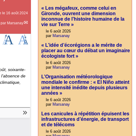
« Les mégafeux, comme celui en
Gironde, ouvrent une dimension
e le
16 août 2024
inconnue de l’histoire humaine de la
par
Marsanay
vie sur Terre »
le 6 août 2026
par
Marsanay
« L’idée d’écorégions a le mérite de
placer au cœur du débat un imaginaire
écologiste fort »
le 6 août 2026
par
Marsanay
ût, soixante-
e l’absence de
L’Organisation météorologique
mondiale le confirme : « El Niño atteint
climatique,
une intensité inédite depuis plusieurs
années »
le 6 août 2026
par
Marsanay
Les canicules à répétition épuisent les
infrastructures d’énergie, de transport
et de télécoms
le 6 août 2026
par
Marsanay