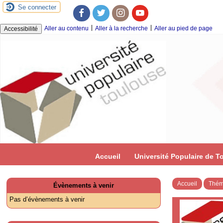
Se connecter
Facebook
Twitter
Instagram
Youtube
|
|
Aller au contenu
Aller à la recherche
Aller au pied de page
Accessibilité
Accueil
Université Populaire de T
Accueil
Thém
Évènements à venir
Pas d’évènements à venir