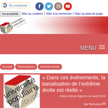
Se connecter
Facebook
Twitter
Instagram
Youtube
|
|
Aller au contenu
Aller à la recherche
Aller au pied de page
Accessibilité
MENU
Accueil
Thématiques
Extreme-droite
« Dans ces événements, la
banalisation de l’extrême
droite est réelle »
Article mis en ligne le
14 août 2024
par
Marsanay